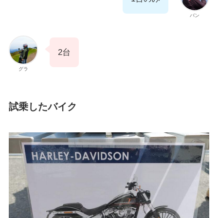
バン
2台
グラ
試乗したバイク