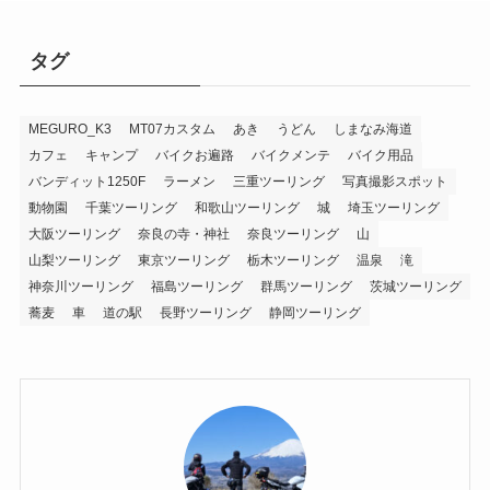
タグ
MEGURO_K3
MT07カスタム
あき
うどん
しまなみ海道
カフェ
キャンプ
バイクお遍路
バイクメンテ
バイク用品
バンディット1250F
ラーメン
三重ツーリング
写真撮影スポット
動物園
千葉ツーリング
和歌山ツーリング
城
埼玉ツーリング
大阪ツーリング
奈良の寺・神社
奈良ツーリング
山
山梨ツーリング
東京ツーリング
栃木ツーリング
温泉
滝
神奈川ツーリング
福島ツーリング
群馬ツーリング
茨城ツーリング
蕎麦
車
道の駅
長野ツーリング
静岡ツーリング