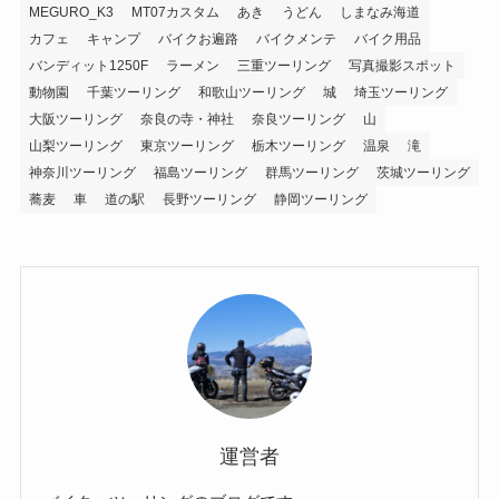
MEGURO_K3
MT07カスタム
あき
うどん
しまなみ海道
カフェ
キャンプ
バイクお遍路
バイクメンテ
バイク用品
バンディット1250F
ラーメン
三重ツーリング
写真撮影スポット
動物園
千葉ツーリング
和歌山ツーリング
城
埼玉ツーリング
大阪ツーリング
奈良の寺・神社
奈良ツーリング
山
山梨ツーリング
東京ツーリング
栃木ツーリング
温泉
滝
神奈川ツーリング
福島ツーリング
群馬ツーリング
茨城ツーリング
蕎麦
車
道の駅
長野ツーリング
静岡ツーリング
運営者