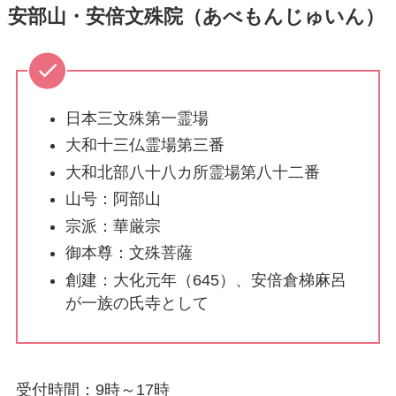
安部山・安倍文殊院（あべもんじゅいん）
日本三文殊第一霊場
大和十三仏霊場第三番
大和北部八十八カ所霊場第八十二番
山号：阿部山
宗派：華厳宗
御本尊：文殊菩薩
創建：大化元年（645）、安倍倉梯麻呂
が一族の氏寺として
受付時間：9時～17時