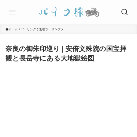
ホーム
ツーリング
近畿ツーリング
奈良の御朱印巡り | 安倍文殊院の国宝拝
観と長岳寺にある大地獄絵図