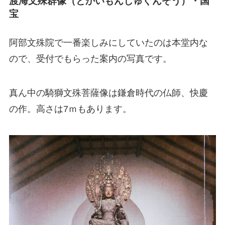
渡海文殊群像（とかいもんじゅぐんぞう）・国
宝
阿部文殊院で一番楽しみにしていたのは本堂内な
ので、受付でもらった案内の写真です。
真ん中の騎獅文殊菩薩像は鎌倉時代の仏師、快慶
の作。高さは7ｍもあります。