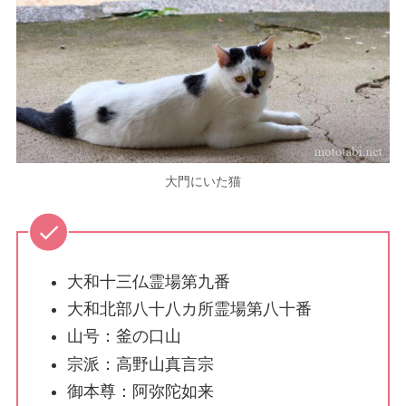
大門にいた猫
大和十三仏霊場第九番
大和北部八十八カ所霊場第八十番
山号：釜の口山
宗派：高野山真言宗
御本尊：阿弥陀如来