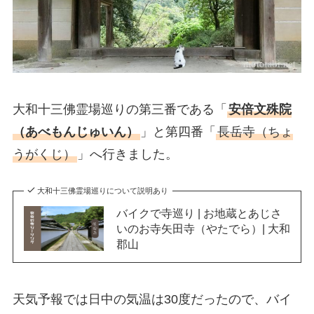
大和十三佛霊場巡りの第三番である「
安倍文殊院
（あべもんじゅいん）
」と第四番「
長岳寺（ちょ
うがくじ）
」へ行きました。
大和十三佛霊場巡りについて説明あり
バイクで寺巡り | お地蔵とあじさ
いのお寺矢田寺（やたでら）| 大和
郡山
天気予報では日中の気温は30度だったので、バイ