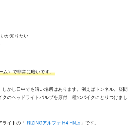
ないか知りたい
い
ーム）で
非常に暗い
です。
。しかし日中でも暗い場所はあります。例えばトンネル。昼間
イクのヘッドライトバルブを原付二種のバイクにとりつけまし
アライトの「
RIZINGアルファ H4 Hi/Lo
」です。