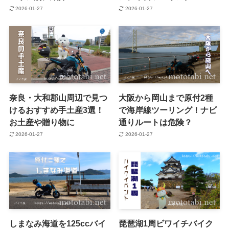
2026-01-27
2026-01-27
奈良・大和郡山周辺で見つ
大阪から岡山まで原付2種
けるおすすめ手土産3選！
で海岸線ツーリング！ナビ
お土産や贈り物に
通りルートは危険？
2026-01-27
2026-01-27
しまなみ海道を125ccバイ
琵琶湖1周ビワイチバイク