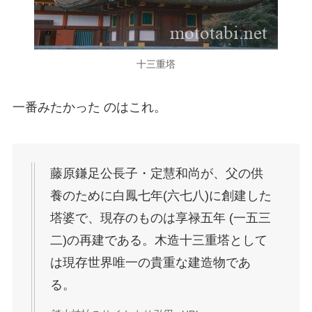
十三重塔
一番みたかった のはこれ。
藤原鎌足公長子・定慧和尚が、父の供
養のために白鳳七年(六七八)に創建した
塔婆で、現存のものは享禄五年 (一五三
二)の再建である。木造十三重塔として
は現存世界唯一の貴重な建造物であ
る。