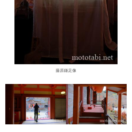
藤原鎌足像