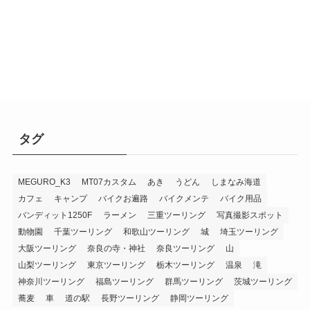
タグ
MEGURO_K3
MT07カスタム
あき
うどん
しまなみ海道
カフェ
キャンプ
バイクお遍路
バイクメンテ
バイク用品
バンディット1250F
ラーメン
三重ツーリング
写真撮影スポット
動物園
千葉ツーリング
和歌山ツーリング
城
埼玉ツーリング
大阪ツーリング
奈良の寺・神社
奈良ツーリング
山
山梨ツーリング
東京ツーリング
栃木ツーリング
温泉
滝
神奈川ツーリング
福島ツーリング
群馬ツーリング
茨城ツーリング
蕎麦
車
道の駅
長野ツーリング
静岡ツーリング