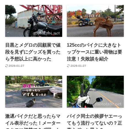
目黒とメグロの回顧展で値
125ccのバイクに大きなト
段を見ずにグッズを買った
ップケースに重い荷物は要
ら予想以上に高かった
注意！失敗談を紹介
2026-01-27
2026-01-27
激遅バイクだと思ったらマ
バイク同士の挨拶ヤエーっ
イル表示だった！メーター
てもう流行ってないの？正