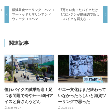
横浜昼食ツーリング・ハン
7万キロ走ったバイクだけ
マーヘッドとマリンアンド
どエンジンが絶好調で新し
ウォークヨコハマ
いバイクを買えない
関連記事
憧れバイクの試乗断念！足
ヤエー文化はまだ終わって
つき問題で冷や汗～50円ア
いなかったらしいと滋賀ツ
イスと資さんうどん
ーリングで思った
2026-01-27
2026-01-27