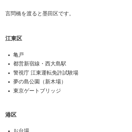
言問橋を渡ると墨田区です。
江東区
亀戸
都営新宿線・西大島駅
警視庁 江東運転免許試験場
夢の島公園（新木場）
東京ゲートブリッジ
港区
お台場