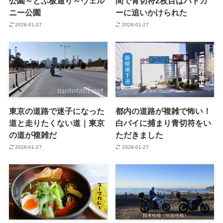
公園～どぶ板通り～ヴェル
間で青切符2枚目はパトカ
ニー公園
ーに追いかけられた
2026-01-27
2026-01-27
東京の道路で迷子になった
都内の道路が複雑で怖い！
道と走りたくない道｜東京
白バイに捕まり青切符をい
の道が複雑だ
ただきました
2026-01-27
2026-01-27