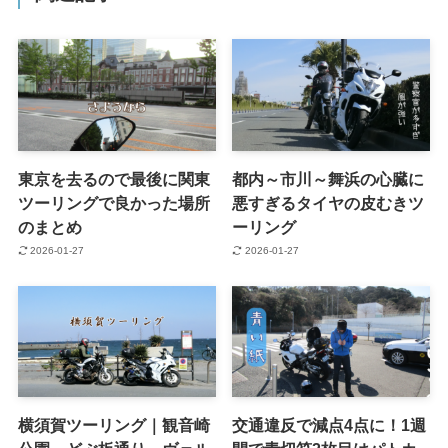
東京を去るので最後に関東
都内～市川～舞浜の心臓に
ツーリングで良かった場所
悪すぎるタイヤの皮むきツ
のまとめ
ーリング
2026-01-27
2026-01-27
横須賀ツーリング｜観音崎
交通違反で減点4点に！1週