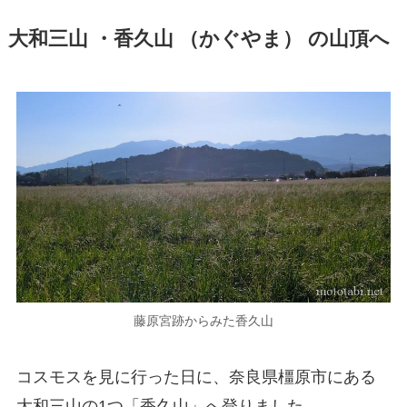
大和三山 ・香久山 （かぐやま） の山頂へ
藤原宮跡からみた香久山
コスモスを見に行った日に、奈良県橿原市にある
大和三山の1つ「香久山」へ登りました。