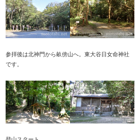
参拝後は北神門から畝傍山へ。東大谷日女命神社
です。
登山スタート