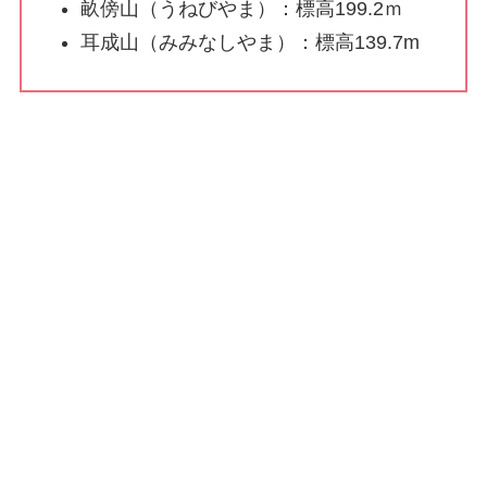
畝傍山（うねびやま）：標高199.2ｍ
耳成山（みみなしやま）：標高139.7m