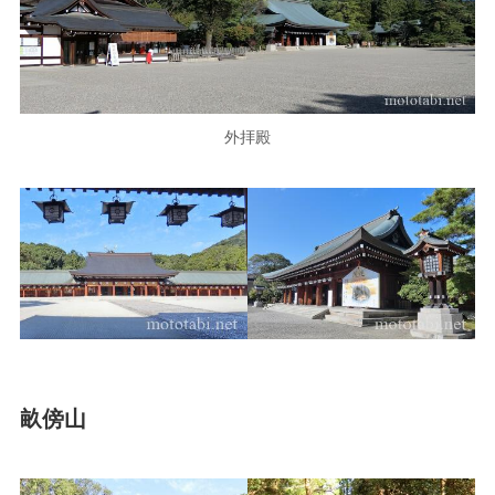
外拝殿
畝傍山