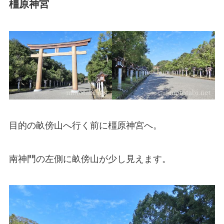
橿原神宮
目的の畝傍山へ行く前に橿原神宮へ。
南神門の左側に畝傍山が少し見えます。